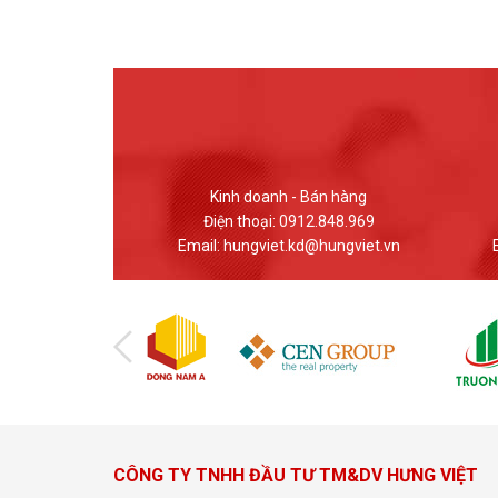
 Bán hàng
Giao dịch - Bán hàng
12.848.969
Điện thoại: (024) 37617559
d@hungviet.vn
Email: banhang@hungviet.vn
Em
CÔNG TY TNHH ĐẦU TƯ TM&DV HƯNG VIỆT