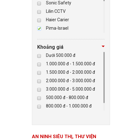
Sonic Safety
Lilin CCTV
BÁO ĐỘNG, BÁO CHÁY
Haier Carier
Pima-Israel
NHÀ THÔNG MINH
Tibet
Checkpoint
LIÊN HỆ
Khoảng giá
Paradox-Canada
Dưới 500.000 đ
D-max
1.000.000 đ - 1.500.000 đ
HIKVISON
1.500.000 đ - 2.000.000 đ
Eguard
2.000.000 đ - 3.000.000 đ
Khác
3.000.000 đ - 5.000.000 đ
Rapiscan
500.000 đ - 800.000 đ
800.000 đ - 1.000.000 đ
Trên 5.000.000 đ
AN NINH SIÊU THỊ, THƯ VIỆN