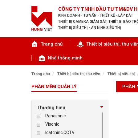
CÔNG TY TNHH ĐẦU TƯ TM&DV H
KINH DOANH - TƯ VẤN - THIẾT KẾ - LẮP ĐẶT
THIẾT BỊ CAMERA GIÁM SÁT, THIẾT BỊ BÁO T
THIẾT BỊ SIÊU THỊ - AN NINH SIÊU THỊ
Tìm theo danh mục
Trang chủ
Thiết bị siêu thị, thư việ
Nhà thông minh
Trang chủ
Thiết bị siêu thị, thư viện
Thiết bị siêu thị
PHẦN MỀM QUẢN LÝ
PHẦN 
TRANG CHỦ
THIẾT BỊ SIÊU THỊ, THƯ VIỆN
Thương hiệu
Panasonic
CAMERA GIÁM SÁT
Visonic
Icatchinc CCTV
KIỂM SOÁT VÀO RA