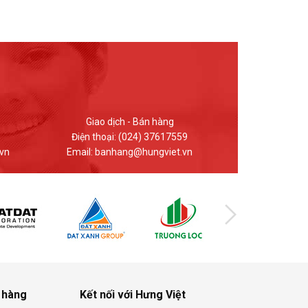
Kinh doanh - Bán hàng
Giao dị
Điện thoại: 0912.848.969
Điện thoại
n
Email: hungviet.kd@hungviet.vn
Email: ban
 hàng
Kết nối với Hưng Việt