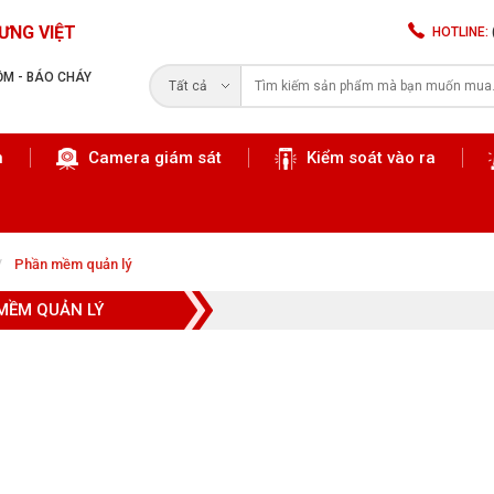
ƯNG VIỆT
HOTLINE:
RỘM - BÁO CHÁY
Tất cả
n
Camera giám sát
Kiểm soát vào ra
Tìm kiếm
Phần mềm quản lý
MỀM QUẢN LÝ