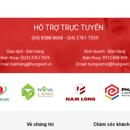
HỖ TRỢ TRỰC TUYẾN
(04) 8588 8668 - (04) 3761 7559
Kinh doanh - Bán hàng
Giao dịch - Bán hàng
Điện thoại: 0912.848.969
Điện thoại: (024) 37617559
ail: hungviet.kd@hungviet.vn
Email: banhang@hungviet.v
Về chúng tôi
Chăm sóc khách