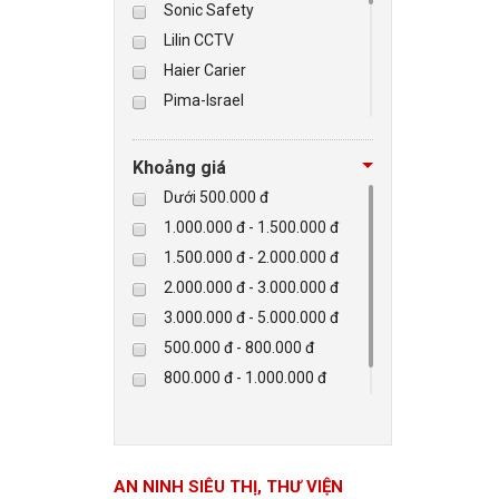
Sonic Safety
Lilin CCTV
BÁO ĐỘNG, BÁO CHÁY
Haier Carier
Pima-Israel
NHÀ THÔNG MINH
Tibet
Checkpoint
LIÊN HỆ
Khoảng giá
Paradox-Canada
Dưới 500.000 đ
D-max
1.000.000 đ - 1.500.000 đ
HIKVISON
1.500.000 đ - 2.000.000 đ
Eguard
2.000.000 đ - 3.000.000 đ
Khác
3.000.000 đ - 5.000.000 đ
Rapiscan
500.000 đ - 800.000 đ
800.000 đ - 1.000.000 đ
Trên 5.000.000 đ
AN NINH SIÊU THỊ, THƯ VIỆN