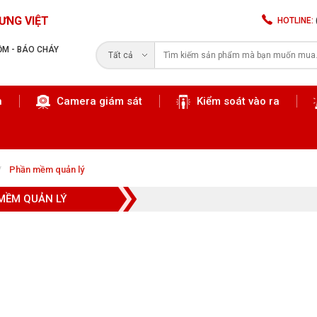
ƯNG VIỆT
HOTLINE:
RỘM - BÁO CHÁY
Tất cả
n
Camera giám sát
Kiểm soát vào ra
Tìm kiếm
Phần mềm quản lý
MỀM QUẢN LÝ