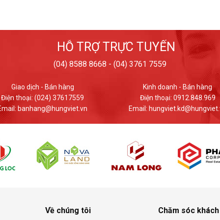
HỖ TRỢ TRỰC TUYẾN
(04) 8588 8668 - (04) 3761 7559
Kinh doanh - Bán hàng
Giao dịch - Bán hàng
Điện thoại: 0912.848.969
Điện thoại: (024) 37617559
ail: hungviet.kd@hungviet.vn
Email: banhang@hungviet.v
Về chúng tôi
Chăm sóc khách