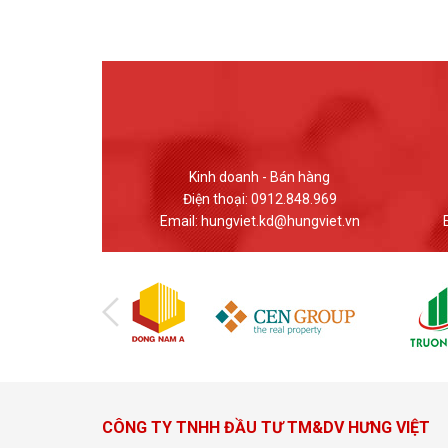
 Bán hàng
Giao dịch - Bán hàng
12.848.969
Điện thoại: (024) 37617559
d@hungviet.vn
Email: banhang@hungviet.vn
Em
CÔNG TY TNHH ĐẦU TƯ TM&DV HƯNG VIỆT