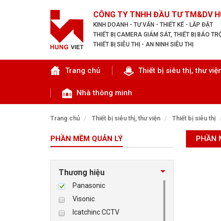
CÔNG TY TNHH ĐẦU TƯ TM&DV H
KINH DOANH - TƯ VẤN - THIẾT KẾ - LẮP ĐẶT
THIẾT BỊ CAMERA GIÁM SÁT, THIẾT BỊ BÁO T
THIẾT BỊ SIÊU THỊ - AN NINH SIÊU THỊ
Tìm theo danh mục
Trang chủ
Thiết bị siêu thị, thư việ
Nhà thông minh
Trang chủ
Thiết bị siêu thị, thư viện
Thiết bị siêu thị
PHẦN MỀM QUẢN LÝ
PHẦN 
TRANG CHỦ
THIẾT BỊ SIÊU THỊ, THƯ VIỆN
Thương hiệu
Panasonic
CAMERA GIÁM SÁT
Visonic
Icatchinc CCTV
KIỂM SOÁT VÀO RA