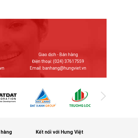
Kinh doanh - Bán hàng
Giao dị
Điện thoại: 0912.848.969
Điện thoại
n
Email: hungviet.kd@hungviet.vn
Email: ban
 hàng
Kết nối với Hưng Việt