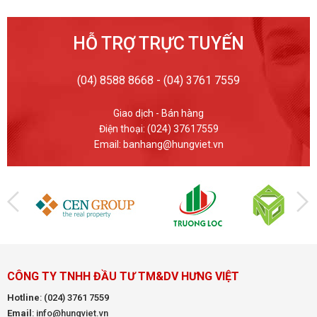
HỖ TRỢ TRỰC TUYẾN
(04) 8588 8668 - (04) 3761 7559
Giao dịch - Bán hàng
Điện thoại: (024) 37617559
Email: banhang@hungviet.vn
CÔNG TY TNHH ĐẦU TƯ TM&DV HƯNG VIỆT
Hotline
:
(024) 3761 7559
Email
: info@hungviet.vn