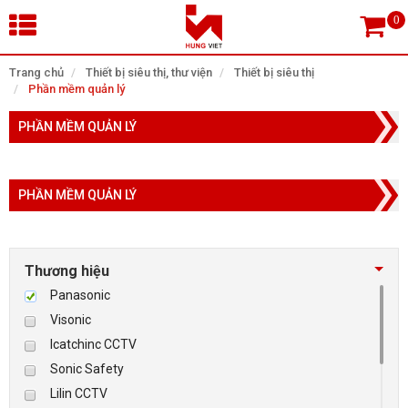
×
Trang chủ
Thiết bị siêu thị, thư viện
Thiết bị siêu thị
Phần mềm quản lý
Tìm theo danh mục
PHẦN MỀM QUẢN LÝ
PHẦN MỀM QUẢN LÝ
Tìm kiếm
Thương hiệu
TRANG CHỦ
Panasonic
THIẾT BỊ SIÊU THỊ, THƯ VIỆN
Visonic
Icatchinc CCTV
CAMERA GIÁM SÁT
Sonic Safety
Lilin CCTV
KIỂM SOÁT VÀO RA