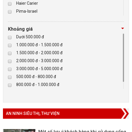
Haier Carier
Pima-Israel
BÁO ĐỘNG, BÁO CHÁY
Tibet
Checkpoint
NHÀ THÔNG MINH
Khoảng giá
Paradox-Canada
Dưới 500.000 đ
LIÊN HỆ
D-max
1.000.000 đ - 1.500.000 đ
HIKVISON
1.500.000 đ - 2.000.000 đ
Eguard
2.000.000 đ - 3.000.000 đ
Khác
3.000.000 đ - 5.000.000 đ
Rapiscan
500.000 đ - 800.000 đ
800.000 đ - 1.000.000 đ
Trên 5.000.000 đ
AN NINH SIÊU THỊ, THƯ VIỆN
Một số lưu ý khách hàng khi sử dụng cổng