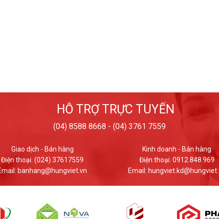
HỖ TRỢ TRỰC TUYẾN
(04) 8588 8668 - (04) 3761 7559
Kinh doanh - Bán hàng
Giao dịch - Bán hàng
Điện thoại: 0912.848.969
Điện thoại: (024) 37617559
ail: hungviet.kd@hungviet.vn
Email: banhang@hungviet.v