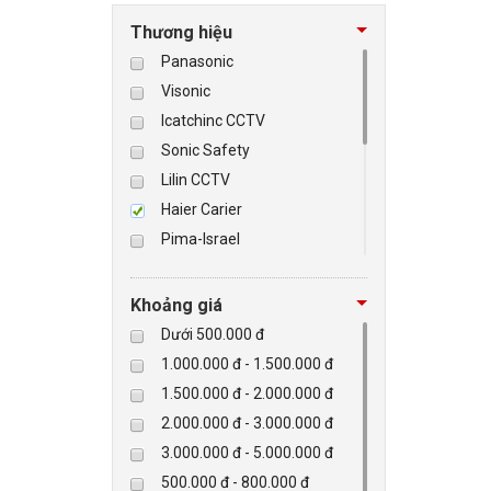
Thương hiệu
BÁO ĐỘNG, BÁO CHÁY
Panasonic
Visonic
NHÀ THÔNG MINH
Icatchinc CCTV
Sonic Safety
LIÊN HỆ
Lilin CCTV
Haier Carier
Pima-Israel
Tibet
Checkpoint
Khoảng giá
Paradox-Canada
Dưới 500.000 đ
D-max
1.000.000 đ - 1.500.000 đ
HIKVISON
1.500.000 đ - 2.000.000 đ
Eguard
2.000.000 đ - 3.000.000 đ
Khác
3.000.000 đ - 5.000.000 đ
Rapiscan
500.000 đ - 800.000 đ