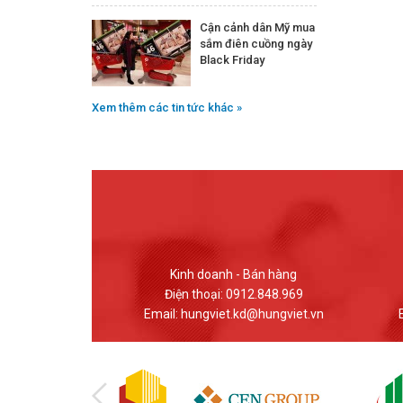
Cận cảnh dân Mỹ mua
sắm điên cuồng ngày
Black Friday
Xem thêm các tin tức khác »
 Bán hàng
Giao dịch - Bán hàng
12.848.969
Điện thoại: (024) 37617559
d@hungviet.vn
Email: banhang@hungviet.vn
Em