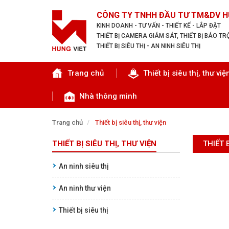
CÔNG TY TNHH ĐẦU TƯ TM&DV H
KINH DOANH - TƯ VẤN - THIẾT KẾ - LẮP ĐẶT
THIẾT BỊ CAMERA GIÁM SÁT, THIẾT BỊ BÁO T
THIẾT BỊ SIÊU THỊ - AN NINH SIÊU THỊ
Tìm theo danh mục
Trang chủ
Thiết bị siêu thị, thư việ
Nhà thông minh
Trang chủ
Thiết bị siêu thị, thư viện
THIẾT BỊ SIÊU THỊ, THƯ VIỆN
THIẾT 
TRANG CHỦ
An ninh siêu thị
THIẾT BỊ SIÊU THỊ, THƯ VIỆN
An ninh thư viện
CAMERA GIÁM SÁT
Thiết bị siêu thị
KIỂM SOÁT VÀO RA