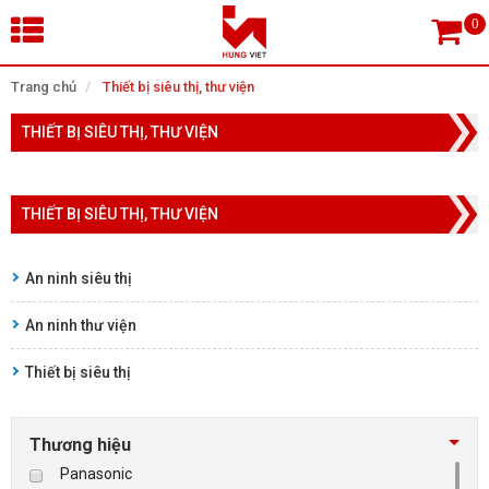
×
Trang chủ
Thiết bị siêu thị, thư viện
THIẾT BỊ SIÊU THỊ, THƯ VIỆN
Tìm theo danh mục
THIẾT BỊ SIÊU THỊ, THƯ VIỆN
Tìm kiếm
An ninh siêu thị
An ninh thư viện
TRANG CHỦ
Thiết bị siêu thị
THIẾT BỊ SIÊU THỊ, THƯ VIỆN
CAMERA GIÁM SÁT
Thương hiệu
Panasonic
KIỂM SOÁT VÀO RA