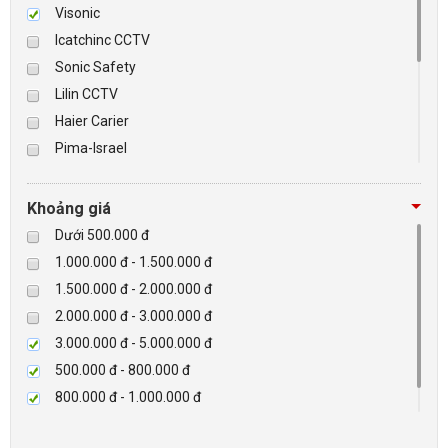
Visonic
Icatchinc CCTV
BÁO ĐỘNG, BÁO CHÁY
Sonic Safety
Lilin CCTV
NHÀ THÔNG MINH
Haier Carier
LIÊN HỆ
Pima-Israel
Tibet
Checkpoint
Khoảng giá
Paradox-Canada
Dưới 500.000 đ
D-max
1.000.000 đ - 1.500.000 đ
HIKVISON
1.500.000 đ - 2.000.000 đ
Eguard
2.000.000 đ - 3.000.000 đ
Khác
3.000.000 đ - 5.000.000 đ
Rapiscan
500.000 đ - 800.000 đ
800.000 đ - 1.000.000 đ
Trên 5.000.000 đ