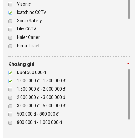
Visonic
Icatchinc CCTV
BÁO ĐỘNG, BÁO CHÁY
Sonic Safety
Lilin CCTV
NHÀ THÔNG MINH
Haier Carier
LIÊN HỆ
Pima-Israel
Tibet
Checkpoint
Khoảng giá
Paradox-Canada
Dưới 500.000 đ
D-max
1.000.000 đ - 1.500.000 đ
HIKVISON
1.500.000 đ - 2.000.000 đ
Eguard
2.000.000 đ - 3.000.000 đ
Khác
3.000.000 đ - 5.000.000 đ
Rapiscan
500.000 đ - 800.000 đ
800.000 đ - 1.000.000 đ
Trên 5.000.000 đ