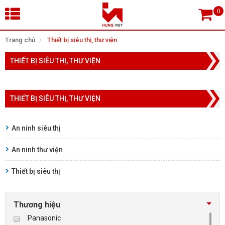
×
Trang chủ
Thiết bị siêu thị, thư viện
THIẾT BỊ SIÊU THỊ, THƯ VIỆN
Tìm theo danh mục
THIẾT BỊ SIÊU THỊ, THƯ VIỆN
Tìm kiếm
An ninh siêu thị
An ninh thư viện
TRANG CHỦ
Thiết bị siêu thị
THIẾT BỊ SIÊU THỊ, THƯ VIỆN
CAMERA GIÁM SÁT
Thương hiệu
Panasonic
KIỂM SOÁT VÀO RA