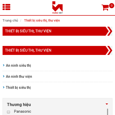
×
Trang chủ
Thiết bị siêu thị, thư viện
THIẾT BỊ SIÊU THỊ, THƯ VIỆN
Tìm theo danh mục
THIẾT BỊ SIÊU THỊ, THƯ VIỆN
Tìm kiếm
An ninh siêu thị
An ninh thư viện
TRANG CHỦ
Thiết bị siêu thị
THIẾT BỊ SIÊU THỊ, THƯ VIỆN
CAMERA GIÁM SÁT
Thương hiệu
Panasonic
KIỂM SOÁT VÀO RA