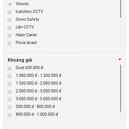
Visonic
Icatchinc CCTV
BÁO ĐỘNG, BÁO CHÁY
Sonic Safety
Lilin CCTV
NHÀ THÔNG MINH
Haier Carier
LIÊN HỆ
Pima-Israel
Tibet
Checkpoint
Khoảng giá
Paradox-Canada
Dưới 500.000 đ
D-max
1.000.000 đ - 1.500.000 đ
HIKVISON
1.500.000 đ - 2.000.000 đ
Eguard
2.000.000 đ - 3.000.000 đ
Khác
3.000.000 đ - 5.000.000 đ
Rapiscan
500.000 đ - 800.000 đ
800.000 đ - 1.000.000 đ
Trên 5.000.000 đ