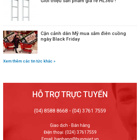
Giới thiệu sản phẩm giá rẻ HL360 !
Cận cảnh dân Mỹ mua sắm điên cuồng
ngày Black Friday
Xem thêm các tin tức khác »
HỖ TRỢ TRỰC TUYẾN
(04) 8588 8668 - (04) 3761 7559
Giao dịch - Bán hàng
Điện thoại: (024) 37617559
Email: banhang@hungviet.vn