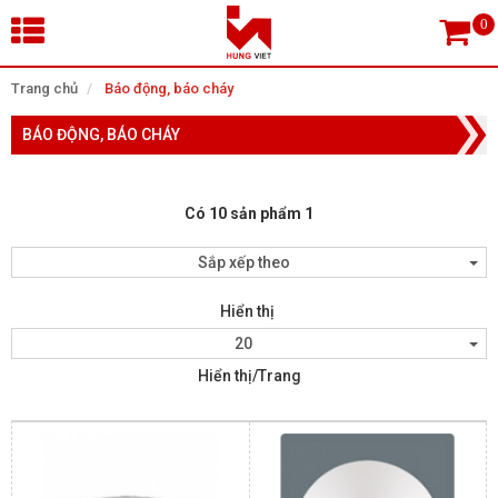
×
Trang chủ
Báo động, báo cháy
BÁO ĐỘNG, BÁO CHÁY
Tìm theo danh mục
Có 10 sản phẩm 1
Tìm kiếm
Sắp xếp theo
Hiển thị
TRANG CHỦ
20
Hiển thị/Trang
THIẾT BỊ SIÊU THỊ, THƯ VIỆN
CAMERA GIÁM SÁT
KIỂM SOÁT VÀO RA