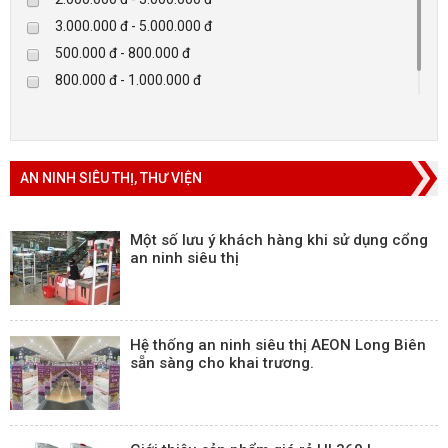
Khác
3.000.000 đ - 5.000.000 đ
Rapiscan
500.000 đ - 800.000 đ
800.000 đ - 1.000.000 đ
Trên 5.000.000 đ
AN NINH SIÊU THỊ, THƯ VIỆN
Một số lưu ý khách hàng khi sử dụng cổng
an ninh siêu thị
Hệ thống an ninh siêu thị AEON Long Biên
sẵn sàng cho khai trương.