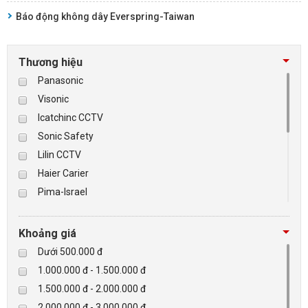
Báo động không dây Everspring-Taiwan
Thương hiệu
Panasonic
Visonic
Icatchinc CCTV
Sonic Safety
Lilin CCTV
Haier Carier
Pima-Israel
Tibet
Checkpoint
Khoảng giá
Paradox-Canada
Dưới 500.000 đ
D-max
1.000.000 đ - 1.500.000 đ
HIKVISON
1.500.000 đ - 2.000.000 đ
Eguard
2.000.000 đ - 3.000.000 đ