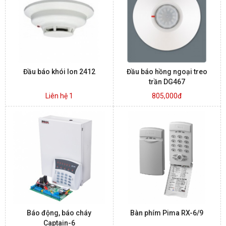
BÁO ĐỘNG, BÁO CHÁY
NHÀ THÔNG MINH
Đầu báo khói Ion 2412
Đầu báo hồng ngoại treo
LIÊN HỆ
trần DG467
Liên hệ 1
805,000đ
Báo động, báo cháy
Bàn phím Pima RX-6/9
Captain-6