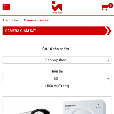
×
Trang chủ
Camera giám sát
CAMERA GIÁM SÁT
Tìm theo danh mục
Có 16 sản phẩm 1
Tìm kiếm
Sắp xếp theo
Hiển thị
TRANG CHỦ
50
Hiển thị/Trang
THIẾT BỊ SIÊU THỊ, THƯ VIỆN
CAMERA GIÁM SÁT
KIỂM SOÁT VÀO RA