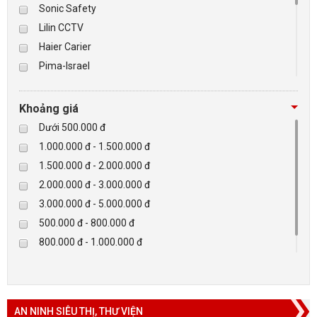
Sonic Safety
Lilin CCTV
Haier Carier
Pima-Israel
Tibet
Checkpoint
Khoảng giá
Paradox-Canada
Dưới 500.000 đ
D-max
1.000.000 đ - 1.500.000 đ
HIKVISON
1.500.000 đ - 2.000.000 đ
Eguard
2.000.000 đ - 3.000.000 đ
Khác
3.000.000 đ - 5.000.000 đ
Rapiscan
500.000 đ - 800.000 đ
800.000 đ - 1.000.000 đ
Trên 5.000.000 đ
AN NINH SIÊU THỊ, THƯ VIỆN