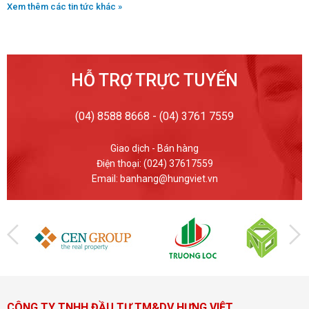
Xem thêm các tin tức khác »
HỖ TRỢ TRỰC TUYẾN
(04) 8588 8668 - (04) 3761 7559
Giao dịch - Bán hàng
Điện thoại: (024) 37617559
Email: banhang@hungviet.vn
CÔNG TY TNHH ĐẦU TƯ TM&DV HƯNG VIỆT