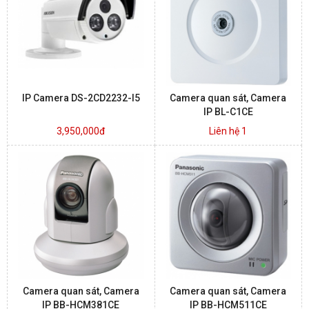
BÁO ĐỘNG, BÁO CHÁY
NHÀ THÔNG MINH
IP Camera DS-2CD2232-I5
Camera quan sát, Camera
LIÊN HỆ
IP BL-C1CE
3,950,000đ
Liên hệ 1
Camera quan sát, Camera
Camera quan sát, Camera
IP BB-HCM381CE
IP BB-HCM511CE