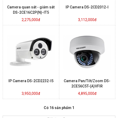
Camera quan sát - giám sát
IP Camera DS-2CD2012-I
DS-2CE16C2P(N)-IT5
2,275,000đ
3,112,000đ
IP Camera DS-2CD2232-I5
Camera Pan/Tilt/Zoom DS-
2CE56C5T-(A)VFIR
3,950,000đ
4,895,000đ
Có 16 sản phẩm 1