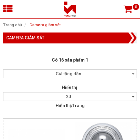
×
Trang chủ
Camera giám sát
CAMERA GIÁM SÁT
Tìm theo danh mục
Có 16 sản phẩm 1
Tìm kiếm
Giá tăng dần
Hiển thị
TRANG CHỦ
20
Hiển thị/Trang
THIẾT BỊ SIÊU THỊ, THƯ VIỆN
CAMERA GIÁM SÁT
KIỂM SOÁT VÀO RA