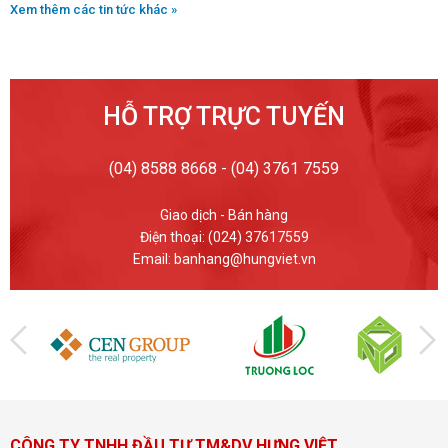
Xem thêm các tin tức khác »
HỖ TRỢ TRỰC TUYẾN
(04) 8588 8668 - (04) 3761 7559
Giao dịch - Bán hàng
Điện thoại: (024) 37617559
Email: banhang@hungviet.vn
CÔNG TY TNHH ĐẦU TƯ TM&DV HƯNG VIỆT