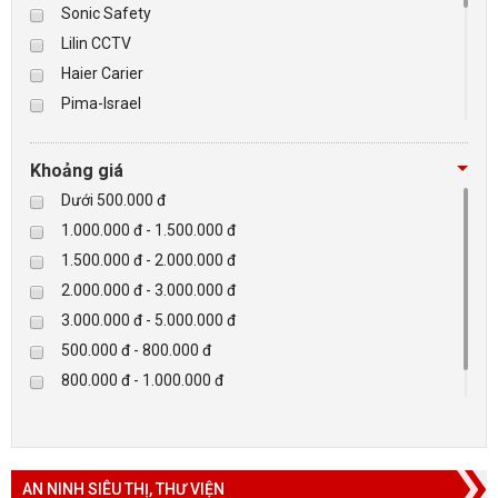
Sonic Safety
Lilin CCTV
Haier Carier
Pima-Israel
Tibet
Checkpoint
Khoảng giá
Paradox-Canada
Dưới 500.000 đ
D-max
1.000.000 đ - 1.500.000 đ
HIKVISON
1.500.000 đ - 2.000.000 đ
Eguard
2.000.000 đ - 3.000.000 đ
Khác
3.000.000 đ - 5.000.000 đ
Rapiscan
500.000 đ - 800.000 đ
800.000 đ - 1.000.000 đ
Trên 5.000.000 đ
AN NINH SIÊU THỊ, THƯ VIỆN