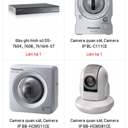
BÁO ĐỘNG, BÁO CHÁY
NHÀ THÔNG MINH
Đầu ghi hình số DS-
Camera quan sát, Camera
LIÊN HỆ
7604_7608_7616HI-ST
IP BL-C111CE
Liên hệ 1
Liên hệ 1
Camera quan sát, Camera
Camera quan sát, Camera
IP BB-HCM511CE
IP BB-HCM381CE