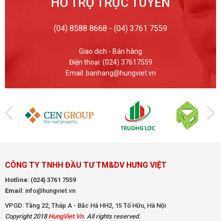
HỖ TRỢ TRỰC TUYẾN
(04) 8588 8668 - (04) 3761 7559
Giao dịch - Bán hàng
Điện thoại: (024) 37617559
Email: banhang@hungviet.vn
CÔNG TY TNHH ĐẦU TƯ TM&DV HƯNG VIỆT
Hotline
:
(024) 3761 7559
Email
: info@hungviet.vn
VPGD: Tầng 22, Tháp A - Bắc Hà HH2, 15 Tố Hữu, Hà Nội
Copyright 2018
HungViet.Vn
. All rights reserved.