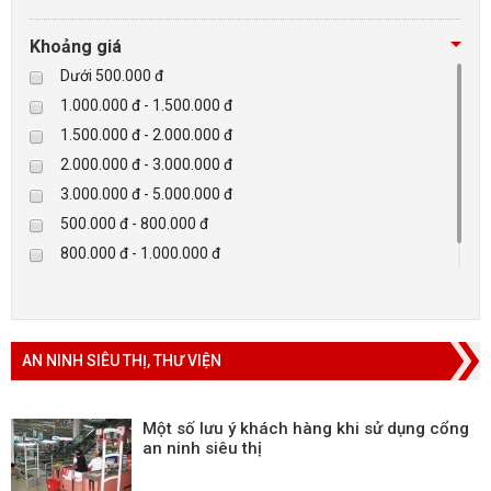
Tibet
Checkpoint
Khoảng giá
Paradox-Canada
Dưới 500.000 đ
D-max
1.000.000 đ - 1.500.000 đ
HIKVISON
1.500.000 đ - 2.000.000 đ
Eguard
2.000.000 đ - 3.000.000 đ
Khác
3.000.000 đ - 5.000.000 đ
Rapiscan
500.000 đ - 800.000 đ
800.000 đ - 1.000.000 đ
Trên 5.000.000 đ
AN NINH SIÊU THỊ, THƯ VIỆN
Một số lưu ý khách hàng khi sử dụng cổng
an ninh siêu thị