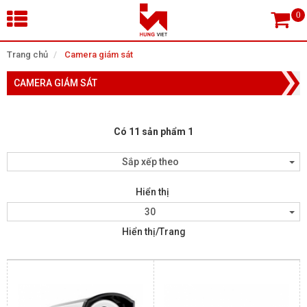
×
Trang chủ
Camera giám sát
CAMERA GIÁM SÁT
Tìm theo danh mục
Có 11 sản phẩm 1
Tìm kiếm
Sắp xếp theo
Hiển thị
TRANG CHỦ
30
Hiển thị/Trang
THIẾT BỊ SIÊU THỊ, THƯ VIỆN
CAMERA GIÁM SÁT
KIỂM SOÁT VÀO RA