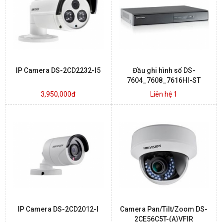
BÁO ĐỘNG, BÁO CHÁY
NHÀ THÔNG MINH
IP Camera DS-2CD2232-I5
Đầu ghi hình số DS-
LIÊN HỆ
7604_7608_7616HI-ST
3,950,000đ
Liên hệ 1
IP Camera DS-2CD2012-I
Camera Pan/Tilt/Zoom DS-
2CE56C5T-(A)VFIR