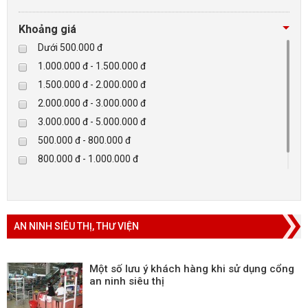
Tibet
Checkpoint
Khoảng giá
Paradox-Canada
Dưới 500.000 đ
D-max
1.000.000 đ - 1.500.000 đ
HIKVISON
1.500.000 đ - 2.000.000 đ
Eguard
2.000.000 đ - 3.000.000 đ
Khác
3.000.000 đ - 5.000.000 đ
Rapiscan
500.000 đ - 800.000 đ
800.000 đ - 1.000.000 đ
Trên 5.000.000 đ
AN NINH SIÊU THỊ, THƯ VIỆN
Một số lưu ý khách hàng khi sử dụng cổng
an ninh siêu thị