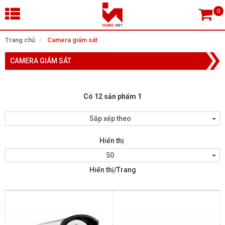
×
Trang chủ
Camera giám sát
CAMERA GIÁM SÁT
Tìm theo danh mục
Có 12 sản phẩm 1
Tìm kiếm
Sắp xếp theo
Hiển thị
TRANG CHỦ
50
Hiển thị/Trang
THIẾT BỊ SIÊU THỊ, THƯ VIỆN
CAMERA GIÁM SÁT
KIỂM SOÁT VÀO RA