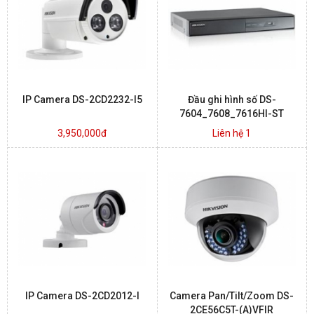
BÁO ĐỘNG, BÁO CHÁY
NHÀ THÔNG MINH
IP Camera DS-2CD2232-I5
Đầu ghi hình số DS-
LIÊN HỆ
7604_7608_7616HI-ST
3,950,000đ
Liên hệ 1
IP Camera DS-2CD2012-I
Camera Pan/Tilt/Zoom DS-
2CE56C5T-(A)VFIR