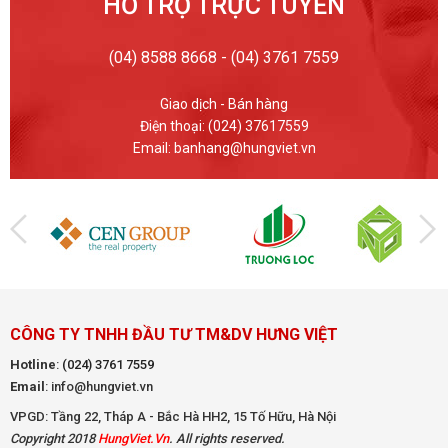
HỖ TRỢ TRỰC TUYẾN
(04) 8588 8668 - (04) 3761 7559
Giao dịch - Bán hàng
Điện thoại: (024) 37617559
Email: banhang@hungviet.vn
CÔNG TY TNHH ĐẦU TƯ TM&DV HƯNG VIỆT
Hotline
:
(024) 3761 7559
Email
: info@hungviet.vn
VPGD: Tầng 22, Tháp A - Bắc Hà HH2, 15 Tố Hữu, Hà Nội
Copyright 2018
HungViet.Vn
. All rights reserved.