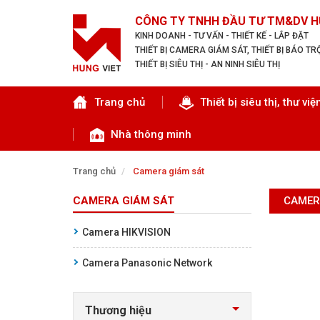
CÔNG TY TNHH ĐẦU TƯ TM&DV H
KINH DOANH - TƯ VẤN - THIẾT KẾ - LẮP ĐẶT
THIẾT BỊ CAMERA GIÁM SÁT, THIẾT BỊ BÁO T
THIẾT BỊ SIÊU THỊ - AN NINH SIÊU THỊ
Tìm theo danh mục
Trang chủ
Thiết bị siêu thị, thư việ
Nhà thông minh
Trang chủ
Camera giám sát
CAMERA GIÁM SÁT
CAMER
TRANG CHỦ
Camera HIKVISION
THIẾT BỊ SIÊU THỊ, THƯ VIỆN
Camera Panasonic Network
CAMERA GIÁM SÁT
Thương hiệu
KIỂM SOÁT VÀO RA