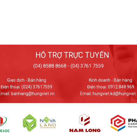
HỖ TRỢ TRỰC TUYẾN
(04) 8588 8668 - (04) 3761 7559
Kinh doanh - Bán hàng
Giao dịch - Bán hàng
Điện thoại: 0912.848.969
Điện thoại: (024) 37617559
mail: hungviet.kd@hungviet.vn
Email: banhang@hungviet.v