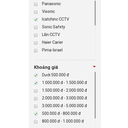
Panasonic
Visonic
BÁO ĐỘNG, BÁO CHÁY
Icatchinc CCTV
Sonic Safety
NHÀ THÔNG MINH
Lilin CCTV
LIÊN HỆ
Haier Carier
Pima-Israel
Tibet
Checkpoint
Khoảng giá
Paradox-Canada
Dưới 500.000 đ
D-max
1.000.000 đ - 1.500.000 đ
HIKVISON
1.500.000 đ - 2.000.000 đ
Eguard
2.000.000 đ - 3.000.000 đ
Khác
3.000.000 đ - 5.000.000 đ
Rapiscan
500.000 đ - 800.000 đ
800.000 đ - 1.000.000 đ