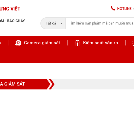
ƯNG VIỆT
HOTLINE:
RỘM - BÁO CHÁY
Tất cả
n
Camera giám sát
Kiểm soát vào ra
Tìm kiếm
A GIÁM SÁT