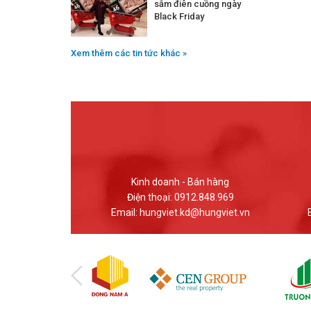
sắm điên cuồng ngày
Black Friday
Xem thêm các tin tức khác »
 Bán hàng
Giao dịch - Bán hàng
12.848.969
Điện thoại: (024) 37617559
d@hungviet.vn
Email: banhang@hungviet.vn
E