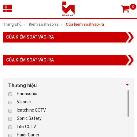
×
Trang chủ
Kiểm soát vào ra
Cửa kiểm soát vào-ra
CỬA KIỂM SOÁT VÀO-RA
Tìm theo danh mục
CỬA KIỂM SOÁT VÀO-RA
Tìm kiếm
Thương hiệu
TRANG CHỦ
Panasonic
Visonic
THIẾT BỊ SIÊU THỊ, THƯ VIỆN
Icatchinc CCTV
Sonic Safety
CAMERA GIÁM SÁT
Lilin CCTV
Haier Carier
KIỂM SOÁT VÀO RA