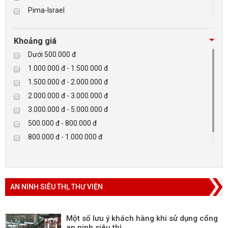
Pima-Israel
Tibet
BÁO ĐỘNG, BÁO CHÁY
Checkpoint
Khoảng giá
NHÀ THÔNG MINH
Paradox-Canada
Dưới 500.000 đ
D-max
1.000.000 đ - 1.500.000 đ
LIÊN HỆ
HIKVISON
1.500.000 đ - 2.000.000 đ
Eguard
2.000.000 đ - 3.000.000 đ
Khác
3.000.000 đ - 5.000.000 đ
Rapiscan
500.000 đ - 800.000 đ
800.000 đ - 1.000.000 đ
Trên 5.000.000 đ
AN NINH SIÊU THỊ, THƯ VIỆN
Một số lưu ý khách hàng khi sử dụng cổng
an ninh siêu thị