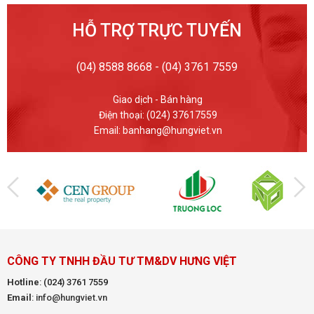
HỖ TRỢ TRỰC TUYẾN
(04) 8588 8668 - (04) 3761 7559
Giao dịch - Bán hàng
Điện thoại: (024) 37617559
Email: banhang@hungviet.vn
CÔNG TY TNHH ĐẦU TƯ TM&DV HƯNG VIỆT
Hotline
:
(024) 3761 7559
Email
: info@hungviet.vn