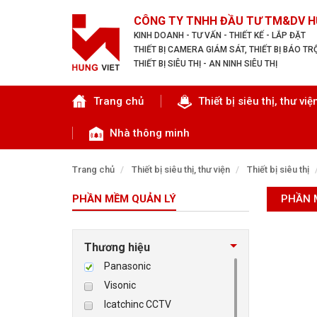
CÔNG TY TNHH ĐẦU TƯ TM&DV H
KINH DOANH - TƯ VẤN - THIẾT KẾ - LẮP ĐẶT
THIẾT BỊ CAMERA GIÁM SÁT, THIẾT BỊ BÁO T
THIẾT BỊ SIÊU THỊ - AN NINH SIÊU THỊ
Tìm theo danh mục
Trang chủ
Thiết bị siêu thị, thư việ
Nhà thông minh
Trang chủ
Thiết bị siêu thị, thư viện
Thiết bị siêu thị
PHẦN MỀM QUẢN LÝ
PHẦN 
TRANG CHỦ
THIẾT BỊ SIÊU THỊ, THƯ VIỆN
Thương hiệu
Panasonic
CAMERA GIÁM SÁT
Visonic
Icatchinc CCTV
KIỂM SOÁT VÀO RA