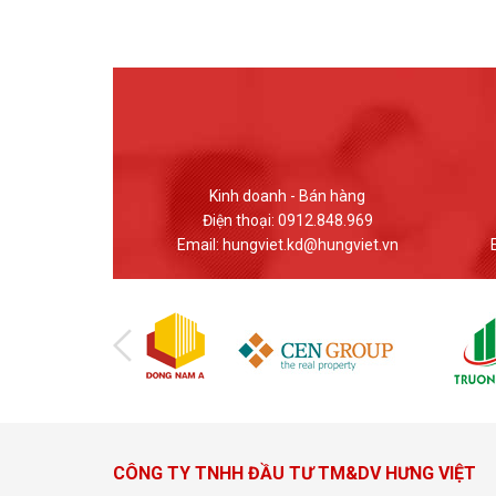
 Bán hàng
Giao dịch - Bán hàng
12.848.969
Điện thoại: (024) 37617559
d@hungviet.vn
Email: banhang@hungviet.vn
Em
CÔNG TY TNHH ĐẦU TƯ TM&DV HƯNG VIỆT