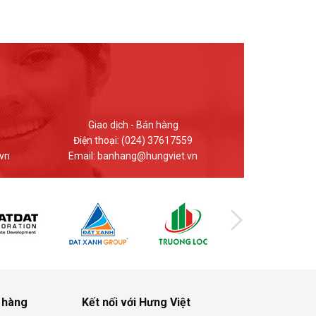
Kinh doanh - Bán hàng
Giao dị
Điện thoại: 0912.848.969
Điện thoại
n
Email: hungviet.kd@hungviet.vn
Email: ban
 hàng
Kết nối với Hưng Việt