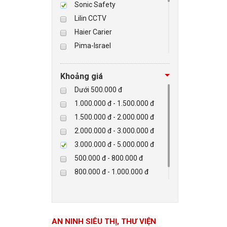
Sonic Safety
Lilin CCTV
BÁO ĐỘNG, BÁO CHÁY
Haier Carier
Pima-Israel
NHÀ THÔNG MINH
Tibet
Checkpoint
LIÊN HỆ
Khoảng giá
Paradox-Canada
Dưới 500.000 đ
D-max
1.000.000 đ - 1.500.000 đ
HIKVISON
1.500.000 đ - 2.000.000 đ
Eguard
2.000.000 đ - 3.000.000 đ
Khác
3.000.000 đ - 5.000.000 đ
Rapiscan
500.000 đ - 800.000 đ
800.000 đ - 1.000.000 đ
Trên 5.000.000 đ
AN NINH SIÊU THỊ, THƯ VIỆN