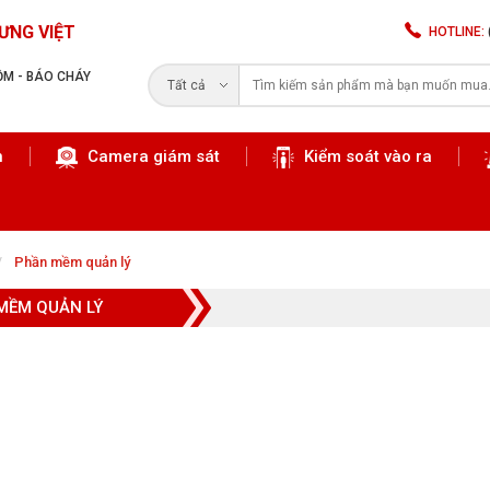
ƯNG VIỆT
HOTLINE:
RỘM - BÁO CHÁY
Tất cả
n
Camera giám sát
Kiểm soát vào ra
Tìm kiếm
Phần mềm quản lý
MỀM QUẢN LÝ