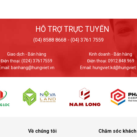
HỖ TRỢ TRỰC TUYẾN
(04) 8588 8668 - (04) 3761 7559
Kinh doanh - Bán hàng
Giao dịch - Bán hàng
Điện thoại: 0912.848.969
Điện thoại: (024) 37617559
ail: hungviet.kd@hungviet.vn
Email: banhang@hungviet.v
Về chúng tôi
Chăm sóc khách