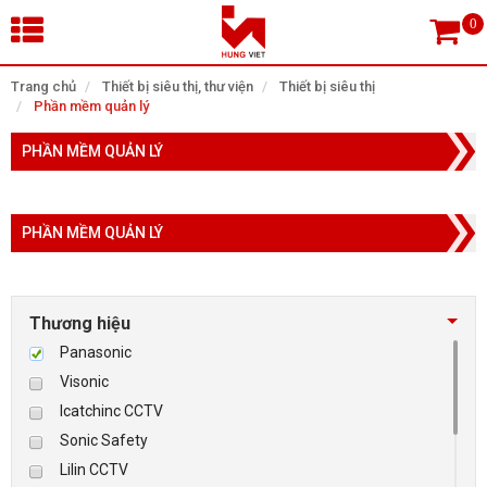
×
Trang chủ
Thiết bị siêu thị, thư viện
Thiết bị siêu thị
Phần mềm quản lý
Tìm theo danh mục
PHẦN MỀM QUẢN LÝ
PHẦN MỀM QUẢN LÝ
Tìm kiếm
Thương hiệu
TRANG CHỦ
Panasonic
THIẾT BỊ SIÊU THỊ, THƯ VIỆN
Visonic
Icatchinc CCTV
CAMERA GIÁM SÁT
Sonic Safety
Lilin CCTV
KIỂM SOÁT VÀO RA