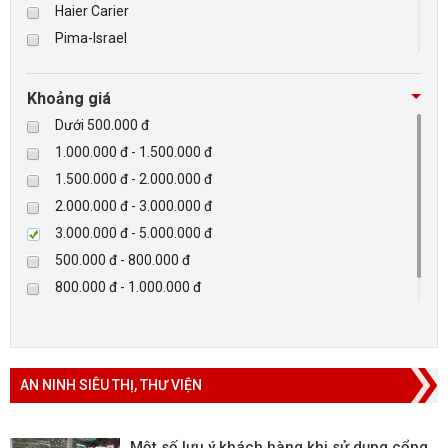
Haier Carier
Pima-Israel
BÁO ĐỘNG, BÁO CHÁY
Tibet
Checkpoint
NHÀ THÔNG MINH
Khoảng giá
Paradox-Canada
Dưới 500.000 đ
LIÊN HỆ
D-max
1.000.000 đ - 1.500.000 đ
HIKVISON
1.500.000 đ - 2.000.000 đ
Eguard
2.000.000 đ - 3.000.000 đ
Khác
3.000.000 đ - 5.000.000 đ
Rapiscan
500.000 đ - 800.000 đ
800.000 đ - 1.000.000 đ
Trên 5.000.000 đ
AN NINH SIÊU THỊ, THƯ VIỆN
Một số lưu ý khách hàng khi sử dụng cổng