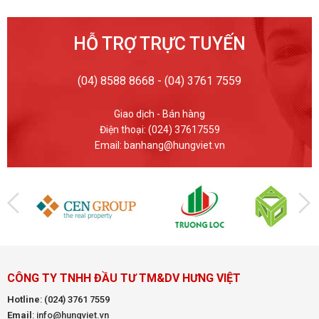
HỖ TRỢ TRỰC TUYẾN
(04) 8588 8668 - (04) 3761 7559
Giao dịch - Bán hàng
Điện thoại: (024) 37617559
Email: banhang@hungviet.vn
CÔNG TY TNHH ĐẦU TƯ TM&DV HƯNG VIỆT
Hotline
:
(024) 3761 7559
Email
: info@hungviet.vn