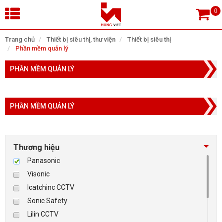
×
Trang chủ
Thiết bị siêu thị, thư viện
Thiết bị siêu thị
Phần mềm quản lý
Tìm theo danh mục
PHẦN MỀM QUẢN LÝ
PHẦN MỀM QUẢN LÝ
Tìm kiếm
Thương hiệu
TRANG CHỦ
Panasonic
THIẾT BỊ SIÊU THỊ, THƯ VIỆN
Visonic
Icatchinc CCTV
CAMERA GIÁM SÁT
Sonic Safety
Lilin CCTV
KIỂM SOÁT VÀO RA