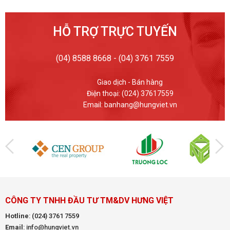
HỖ TRỢ TRỰC TUYẾN
(04) 8588 8668 - (04) 3761 7559
Giao dịch - Bán hàng
Điện thoại: (024) 37617559
Email: banhang@hungviet.vn
CÔNG TY TNHH ĐẦU TƯ TM&DV HƯNG VIỆT
Hotline
:
(024) 3761 7559
Email
: info@hungviet.vn