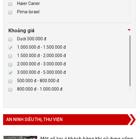
Haier Carier
Pima-Israel
BÁO ĐỘNG, BÁO CHÁY
Tibet
Checkpoint
NHÀ THÔNG MINH
Khoảng giá
Paradox-Canada
Dưới 500.000 đ
LIÊN HỆ
D-max
1.000.000 đ - 1.500.000 đ
HIKVISON
1.500.000 đ - 2.000.000 đ
Eguard
2.000.000 đ - 3.000.000 đ
Khác
3.000.000 đ - 5.000.000 đ
Rapiscan
500.000 đ - 800.000 đ
800.000 đ - 1.000.000 đ
Trên 5.000.000 đ
AN NINH SIÊU THỊ, THƯ VIỆN
Một số lưu ý khách hàng khi sử dụng cổng