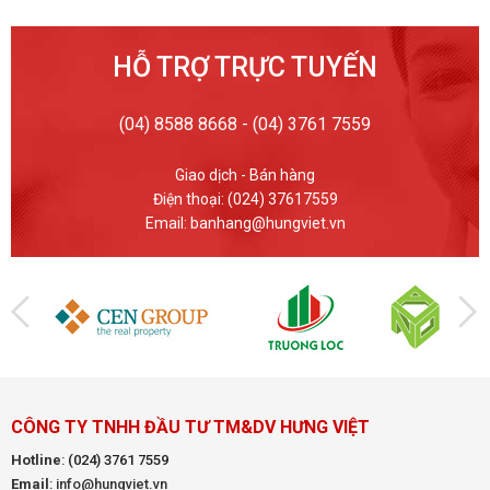
HỖ TRỢ TRỰC TUYẾN
(04) 8588 8668 - (04) 3761 7559
Giao dịch - Bán hàng
Điện thoại: (024) 37617559
Email: banhang@hungviet.vn
CÔNG TY TNHH ĐẦU TƯ TM&DV HƯNG VIỆT
Hotline
:
(024) 3761 7559
Email
: info@hungviet.vn