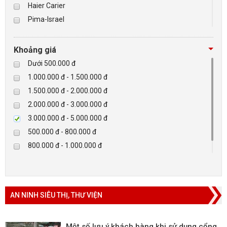
Haier Carier
Pima-Israel
BÁO ĐỘNG, BÁO CHÁY
Tibet
Checkpoint
NHÀ THÔNG MINH
Khoảng giá
Paradox-Canada
Dưới 500.000 đ
LIÊN HỆ
D-max
1.000.000 đ - 1.500.000 đ
HIKVISON
1.500.000 đ - 2.000.000 đ
Eguard
2.000.000 đ - 3.000.000 đ
Khác
3.000.000 đ - 5.000.000 đ
Rapiscan
500.000 đ - 800.000 đ
800.000 đ - 1.000.000 đ
Trên 5.000.000 đ
AN NINH SIÊU THỊ, THƯ VIỆN
Một số lưu ý khách hàng khi sử dụng cổng