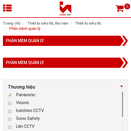
×
Trang chủ
Thiết bị siêu thị, thư viện
Thiết bị siêu thị
Phần mềm quản lý
Tìm theo danh mục
PHẦN MỀM QUẢN LÝ
PHẦN MỀM QUẢN LÝ
Tìm kiếm
Thương hiệu
TRANG CHỦ
Panasonic
THIẾT BỊ SIÊU THỊ, THƯ VIỆN
Visonic
Icatchinc CCTV
CAMERA GIÁM SÁT
Sonic Safety
Lilin CCTV
KIỂM SOÁT VÀO RA