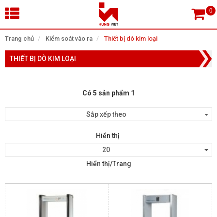
×
Trang chủ
Kiểm soát vào ra
Thiết bị dò kim loại
THIẾT BỊ DÒ KIM LOẠI
Tìm theo danh mục
Có 5 sản phẩm 1
Tìm kiếm
Sắp xếp theo
Hiển thị
TRANG CHỦ
20
Hiển thị/Trang
THIẾT BỊ SIÊU THỊ, THƯ VIỆN
CAMERA GIÁM SÁT
KIỂM SOÁT VÀO RA