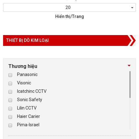
20
Hiển thị/Trang
THIẾT BỊ DÒ KIM LOẠI
Thương hiệu
Panasonic
Visonic
Icatchinc CCTV
Sonic Safety
Lilin CCTV
Haier Carier
Pima-Israel
Tibet