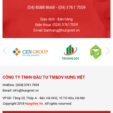
(04) 8588 8668 - (04) 3761 7559
Giao dịch - Bán hàng
Điện thoại: (024) 37617559
Email: banhang@hungviet.vn
CÔNG TY TNHH ĐẦU TƯ TM&DV HƯNG VIỆT
Hotline
:
(024) 3761 7559
Email
: info@hungviet.vn
VPGD: Tầng 22, Tháp A - Bắc Hà HH2, 15 Tố Hữu, Hà Nội
Copyright 2018
HungViet.Vn
. All rights reserved.