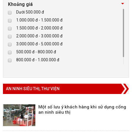
Checkpoint
Khoảng giá
Paradox-Canada
Dưới 500.000 đ
D-max
1.000.000 đ - 1.500.000 đ
HIKVISON
1.500.000 đ - 2.000.000 đ
Eguard
2.000.000 đ - 3.000.000 đ
Khác
3.000.000 đ - 5.000.000 đ
Rapiscan
500.000 đ - 800.000 đ
800.000 đ - 1.000.000 đ
Trên 5.000.000 đ
AN NINH SIÊU THỊ, THƯ VIỆN
Một số lưu ý khách hàng khi sử dụng cổng
an ninh siêu thị