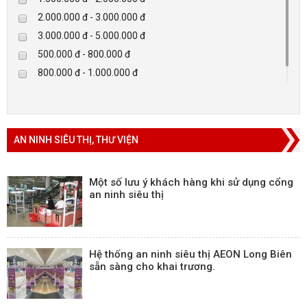
Eguard
2.000.000 đ - 3.000.000 đ
Khác
3.000.000 đ - 5.000.000 đ
Rapiscan
500.000 đ - 800.000 đ
800.000 đ - 1.000.000 đ
Trên 5.000.000 đ
AN NINH SIÊU THỊ, THƯ VIỆN
Một số lưu ý khách hàng khi sử dụng cổng
an ninh siêu thị
Hệ thống an ninh siêu thị AEON Long Biên
sẵn sàng cho khai trương.