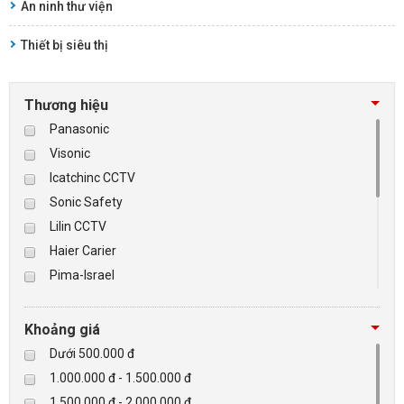
An ninh thư viện
Thiết bị siêu thị
Thương hiệu
Panasonic
Visonic
Icatchinc CCTV
Sonic Safety
Lilin CCTV
Haier Carier
Pima-Israel
Tibet
Checkpoint
Khoảng giá
Paradox-Canada
Dưới 500.000 đ
D-max
1.000.000 đ - 1.500.000 đ
HIKVISON
1.500.000 đ - 2.000.000 đ