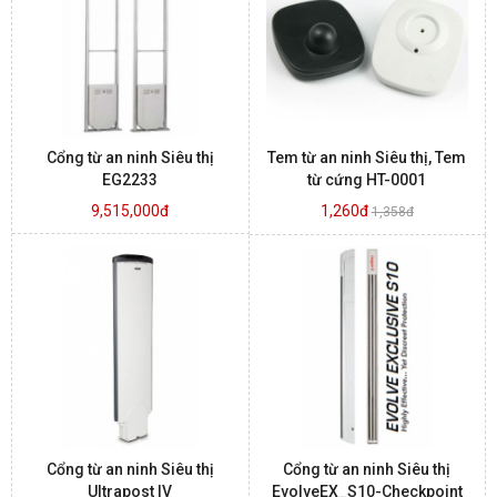
BÁO ĐỘNG, BÁO CHÁY
NHÀ THÔNG MINH
Cổng từ an ninh Siêu thị
Tem từ an ninh Siêu thị, Tem
LIÊN HỆ
EG2233
từ cứng HT-0001
9,515,000đ
1,260đ
1,358đ
Cổng từ an ninh Siêu thị
Cổng từ an ninh Siêu thị
Ultrapost IV
EvolveEX_S10-Checkpoint