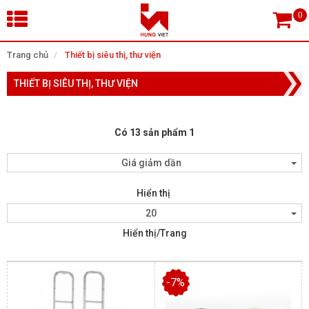
×
Trang chủ
Thiết bị siêu thị, thư viện
THIẾT BỊ SIÊU THỊ, THƯ VIỆN
Tìm theo danh mục
Có 13 sản phẩm 1
Tìm kiếm
Giá giảm dần
Hiển thị
TRANG CHỦ
20
Hiển thị/Trang
THIẾT BỊ SIÊU THỊ, THƯ VIỆN
CAMERA GIÁM SÁT
-7%
KIỂM SOÁT VÀO RA