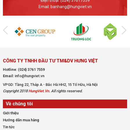
Điện thoại: (024) 37617559
Email: banhang@hungviet.vn
CÔNG TY TNHH ĐẦU TƯ TM&DV HƯNG VIỆT
Hotline
:
(024) 3761 7559
Email
: info@hungviet.vn
VPGD: Tầng 22, Tháp A - Bắc Hà HH2, 15 Tố Hữu, Hà Nội
Copyright 2018
HungViet.Vn
. All rights reserved.
Về chúng tôi
Giới thiệu
Hướng dẫn mua hàng
Tin tức