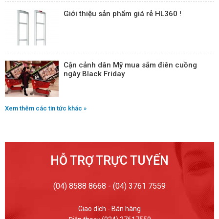
Giới thiệu sản phẩm giá rẻ HL360 !
Cận cảnh dân Mỹ mua sắm điên cuồng
ngày Black Friday
Xem thêm các tin tức khác »
HỖ TRỢ TRỰC TUYẾN
(04) 8588 8668 - (04) 3761 7559
Giao dịch - Bán hàng